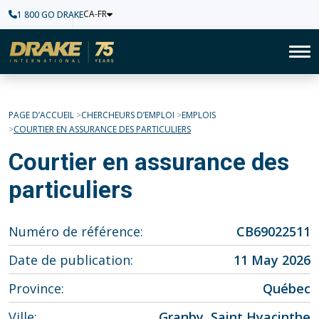
CA-FR
1 800 GO DRAKE
Accueil
To
PAGE D’ACCUEIL
CHERCHEURS D’EMPLOI
EMPLOIS
COURTIER EN ASSURANCE DES PARTICULIERS
Courtier en assurance des
particuliers
Numéro de référence
CB69022511
Date de publication
11 May 2026
Province
Québec
Ville
Granby, Saint Hyacinthe