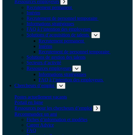
Ressources employeurs
Développer le sous-menu: Res
Recrutement permanent
Intérim
Recrutement de personnel temporaire
Informations stratégiques
FAQ à l’intention des employeurs
Solutions d’acquisition de talents
Recrutement permanent
Intérim
Recrutement de personnel temporaire
Solutions de gestion des talents
Secteurs d’activité
Ressources employeurs
Développer l
Informations stratégiques
FAQ à l’intention des employeurs
Chercheurs d’emploi
Développer le sous-menu: Cherche
Postes actuellement vacants
Portail en ligne
Ressources pour les chercheurs d’emploi
Recommandez un ami
Fiches d’information et modèles
Career Advice
FAQ