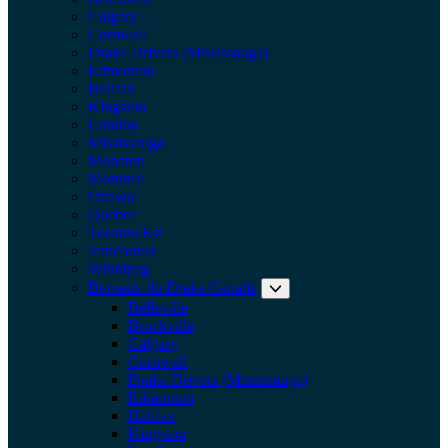
Calgary
Cornwall
Drake Drivers (Mississauga)
Edmonton
Halifax
Kingston
London
Mississauga
Moncton
Montreal
Ottawa
Quebec
Toronto Est
Vancouver
Winnipeg
Bureaux du Drake Canada
Dével
Belleville
Brockville
Calgary
Cornwall
Drake Drivers (Mississauga)
Edmonton
Halifax
Kingston