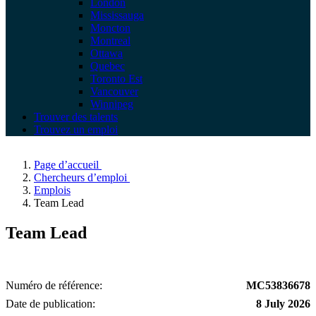
London
Mississauga
Moncton
Montreal
Ottawa
Quebec
Toronto Est
Vancouver
Winnipeg
Trouver des talents
Trouvez un emploi
Page d’accueil
Chercheurs d’emploi
Emplois
Team Lead
Team Lead
Numéro de référence
MC53836678
Date de publication
8 July 2026