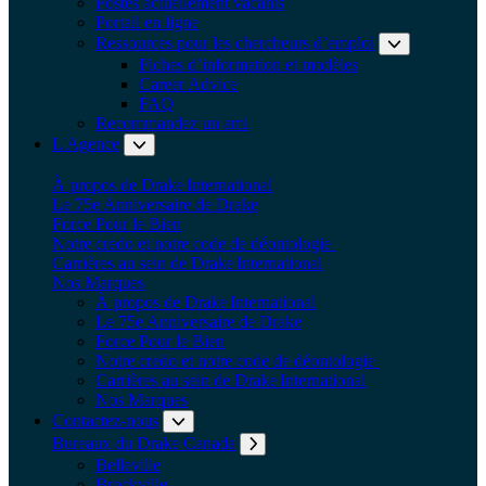
Postes actuellement vacants
Portail en ligne
Ressources pour les chercheurs d’emploi
Fiches d’information et modèles
Career Advice
FAQ
Recommandez un ami
L'Agence
Développer le sous-menu: L'Agence
À propos de Drake International
Le 75e Anniversaire de Drake
Force Pour le Bien
Notre credo et notre code de déontologie
Carrières au sein de Drake International
Nos Marques
À propos de Drake International
Le 75e Anniversaire de Drake
Force Pour le Bien
Notre credo et notre code de déontologie
Carrières au sein de Drake International
Nos Marques
Contactez-nous
Développer le sous-menu: Contactez-nous
Bureaux du Drake Canada
Développer le sous-m
Belleville
Brockville