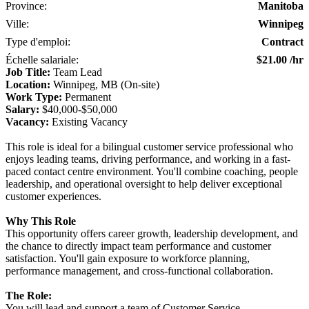
Province
Manitoba
Ville
Winnipeg
Type d'emploi
Contract
Échelle salariale
$21.00 /hr
Job Title:
Team Lead
Location:
Winnipeg, MB (On-site)
Work Type:
Permanent
Salary:
$40,000-$50,000
Vacancy:
Existing Vacancy
This role is ideal for a bilingual customer service professional who
enjoys leading teams, driving performance, and working in a fast-
paced contact centre environment. You'll combine coaching, people
leadership, and operational oversight to help deliver exceptional
customer experiences.
Why This Role
This opportunity offers career growth, leadership development, and
the chance to directly impact team performance and customer
satisfaction. You'll gain exposure to workforce planning,
performance management, and cross-functional collaboration.
The Role:
You will lead and support a team of Customer Service