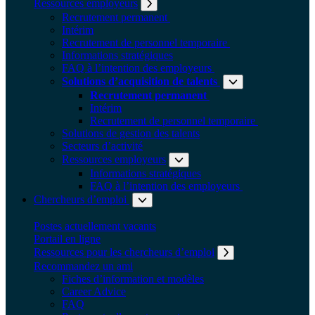
Ressources employeurs
Développer le sous-menu: Res
Recrutement permanent
Intérim
Recrutement de personnel temporaire
Informations stratégiques
FAQ à l’intention des employeurs
Solutions d’acquisition de talents
Recrutement permanent
Intérim
Recrutement de personnel temporaire
Solutions de gestion des talents
Secteurs d’activité
Ressources employeurs
Développer l
Informations stratégiques
FAQ à l’intention des employeurs
Chercheurs d’emploi
Développer le sous-menu: Cherche
Postes actuellement vacants
Portail en ligne
Ressources pour les chercheurs d’emploi
Recommandez un ami
Fiches d’information et modèles
Career Advice
FAQ