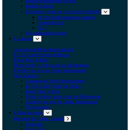
Postes actuellement vacants
Portail en ligne
Ressources pour les chercheurs d’emploi
Fiches d’information et modèles
Career Advice
FAQ
Recommandez un ami
L'Agence
Développer le sous-menu: L'Agence
À propos de Drake International
Le 75e Anniversaire de Drake
Force Pour le Bien
Notre credo et notre code de déontologie
Carrières au sein de Drake International
Nos Marques
À propos de Drake International
Le 75e Anniversaire de Drake
Force Pour le Bien
Notre credo et notre code de déontologie
Carrières au sein de Drake International
Nos Marques
Contactez-nous
Développer le sous-menu: Contactez-nous
Bureaux du Drake Canada
Développer le sous-m
Belleville
Brockville