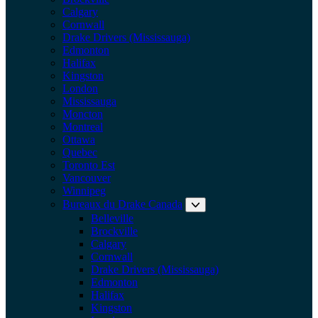
Calgary
Cornwall
Drake Drivers (Mississauga)
Edmonton
Halifax
Kingston
London
Mississauga
Moncton
Montreal
Ottawa
Quebec
Toronto Est
Vancouver
Winnipeg
Bureaux du Drake Canada
Dével
Belleville
Brockville
Calgary
Cornwall
Drake Drivers (Mississauga)
Edmonton
Halifax
Kingston